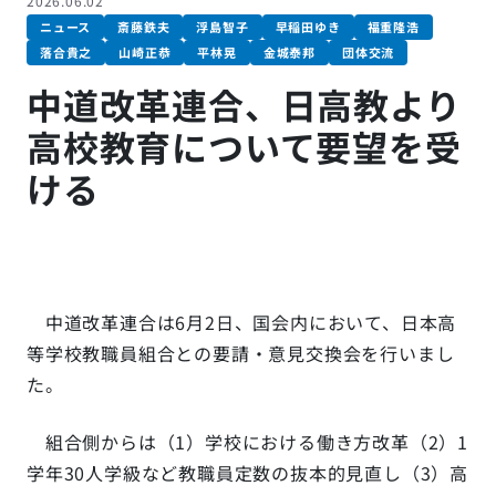
2026.06.02
ニュース
斎藤鉄夫
浮島智子
早稲田ゆき
福重隆浩
落合貴之
山崎正恭
平林晃
金城泰邦
団体交流
中道改革連合、日高教より
高校教育について要望を受
ける
中道改革連合は6月2日、国会内において、日本高
等学校教職員組合との要請・意見交換会を行いまし
た。
組合側からは（1）学校における働き方改革（2）1
学年30人学級など教職員定数の抜本的見直し（3）高