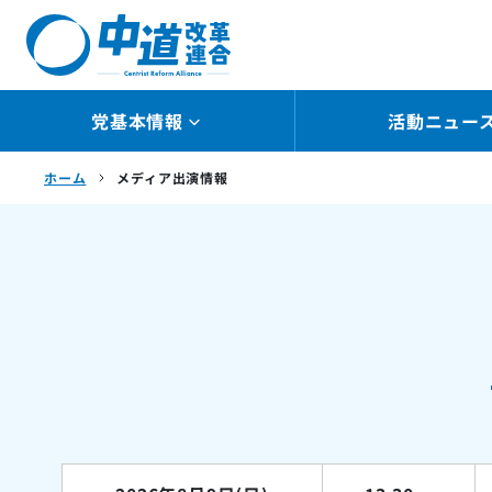
院選公認候補
ャラリー
議員
党基本情報
活動ニュー
ホーム
メディア出演情報