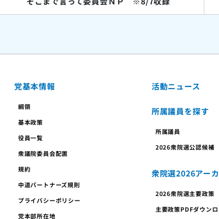
そこまで言って委員会ＮＰ ※8/7収録
党基本情報
活動ニュース
綱領
所属議員を探す
基本政策
所属議員
役員一覧
2026衆院選公認候補
衆議院委員会配置
規約
衆院選2026アー
中道パートナーズ規則
2026衆院選主要政策
プライバシーポリシー
主要政策PDFダウン
党本部所在地