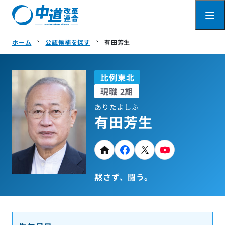
ホーム
公認候補を探す
有田芳生
比例東北
現職 2期
ありたよしふ
有田芳生
Link
黙さず、闘う。