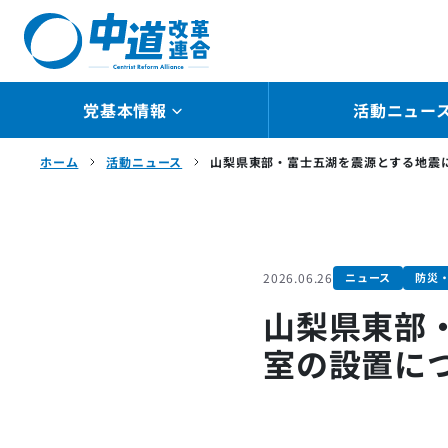
院選公認候補
ャラリー
議員
党基本情報
活動ニュー
ホーム
活動ニュース
山梨県東部・富士五湖を震源とする地震
2026.06.26
ニュース
防災
山梨県東部
室の設置に