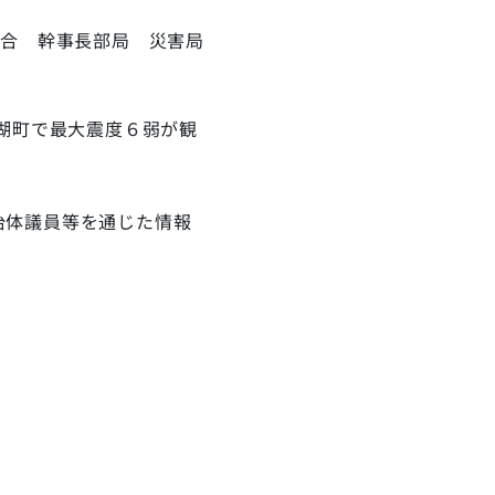
連合 幹事長部局 災害局
湖町で最大震度６弱が観
治体議員等を通じた情報