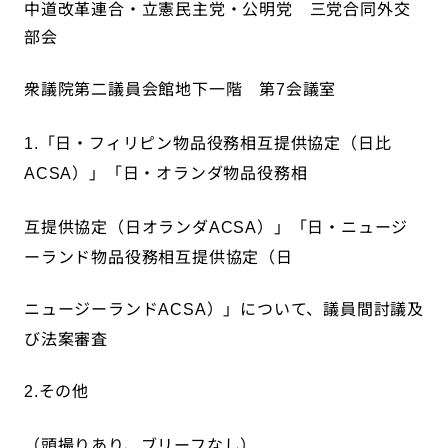
中道改革連合・立憲民主党・公明党 三党合同外交
部会
衆議院第二議員会館地下一階 第
会議室
7
「日・フィリピン物品役務相互提供協定（日比
1.
）」「日・オランダ物品役務相
ACSA
互提供協定（日オランダ
）」「日・ニュージ
ACSA
ーランド物品役務相互提供協定（日
ニュージーランド
）」について、議員間討議及
ACSA
び法案審査
その他
2.
（頭撮りあり、ブリーフなし）