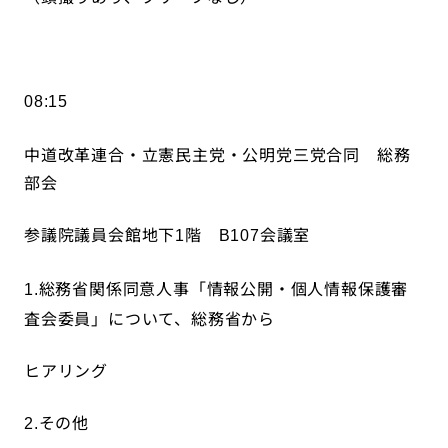
08:15
中道改革連合・立憲民主党・公明党三党合同 総務
部会
参議院議員会館地下
階
会議室
1
B107
総務省関係同意人事「情報公開・個人情報保護審
1.
査会委員」について、総務省から
ヒアリング
その他
2.