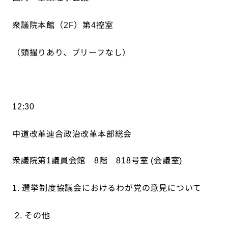
衆議院本館（
）第
控室
2F
4
（頭撮りあり、ブリーフなし）
12:30
中道改革連合政治改革本部総会
衆議院第
議員会館
階
号室
会議室
1
8
818
(
)
選挙制度協議会におけるわが党の意見について
1.
その他
2.