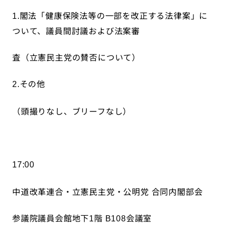
閣法「健康保険法等の一部を改正する法律案」に
1.
ついて、議員間討議および法案審
査（立憲民主党の賛否について）
その他
2.
（頭撮りなし、ブリーフなし）
17:00
中道改革連合・立憲民主党・公明党
合同内閣部会
参議院議員会館地下
階
会議室
1
B108